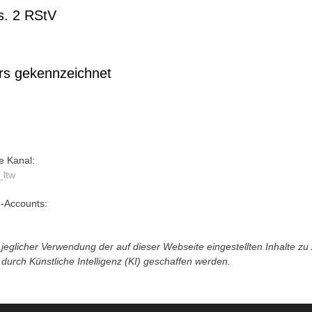
bs. 2 RStV
ers gekennzeichnet
e Kanal:
_ltw
m-Accounts:
eglicher Verwendung der auf dieser Webseite eingestellten Inhalte z
urch Künstliche Intelligenz (KI) geschaffen werden.