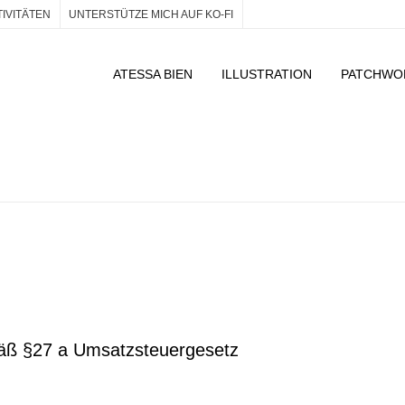
TIVITÄTEN
UNTERSTÜTZE MICH AUF KO-FI
ATESSA BIEN
ILLUSTRATION
PATCHWO
äß §27 a Umsatzsteuergesetz