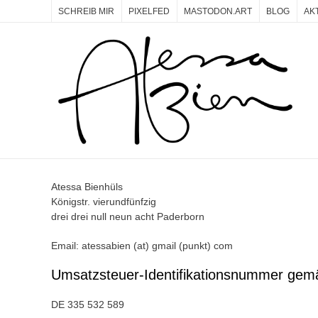
SCHREIB MIR
PIXELFED
MASTODON.ART
BLOG
AK
Atessa Bienhüls
Königstr. vierundfünfzig
drei drei null neun acht Paderborn
Email: atessabien (at) gmail (punkt) com
Umsatzsteuer-Identifikationsnummer gem
DE 335 532 589