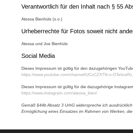
Verantwortlich für den Inhalt nach § 55 A
Atessa Bienhüls (s.o.)
Urheberrechte für Fotos soweit nicht and
Atessa und Joe Bienhüls
Social Media
Dieses Impressum ist gültig für den dazugehörigen YouTub
https://www.youtube.com/channel/UCcCZXTN-o-OTeIiceRz
Dieses Impressum ist gültig für die dazugehörige Instagra
https://www.instagram.com/atessa_bien/
Gemäß §44b Absatz 3 UrhG widerspreche ich ausdrücklich j
Ermöglichung eines Einsatzes im Rahmen von Werken, die d